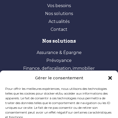
Vos besoins
Nos solutions
Actualités
Contact
Nos solutions
Assurance & Épargne
Prévoyance
Finance, defiscalisation, immobilier
Gérer le consentement
Vos besoins
Pour offrir les meilleures expériences, nous utilisons des technologies
Constituer et valoriser son patrimoine
telles que les cookies pour stocker et/ou accéder aux informations des
appareils. Le fait de consentir à ces technologies nous permettra de
Optimisation fiscale
traiter des données telles que le comportement de navigation ou les ID
Préparer sa retraite
uniques sur ce site. Le fait de ne pas consentir ou de retirer son
consentement peut avoir un effet négatif sur certaines caractéristiques
Ingénierie patrimoniale
et fonctions.