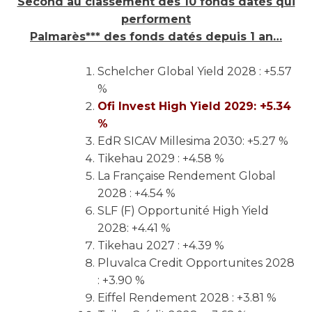
Second au classement des 10 fonds datés qui
performent
Palmarès*** des fonds datés depuis 1 an…
Schelcher Global Yield 2028 : +5.57
%
Ofi Invest High Yield 2029: +5.34
%
EdR SICAV Millesima 2030: +5.27 %
Tikehau 2029 : +4.58 %
La Française Rendement Global
2028 : +4.54 %
SLF (F) Opportunité High Yield
2028: +4.41 %
Tikehau 2027 : +4.39 %
Pluvalca Credit Opportunites 2028
: +3.90 %
Eiffel Rendement 2028 : +3.81 %