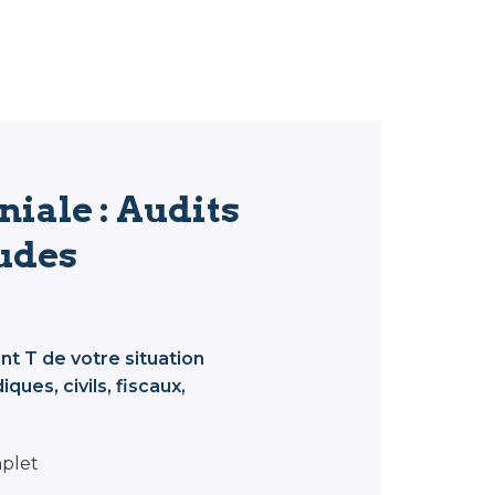
iale : Audits
udes
ant T de votre situation
ques, civils, fiscaux,
plet