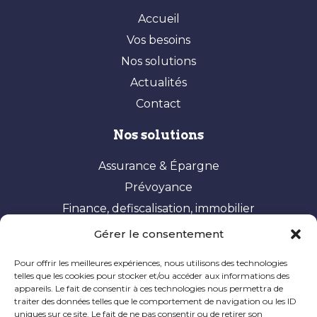
Accueil
Vos besoins
Nos solutions
Actualités
Contact
Nos solutions
Assurance & Épargne
Prévoyance
Finance, defiscalisation, immobilier
Gérer le consentement
Vos besoins
Pour offrir les meilleures expériences, nous utilisons des technologies
Constituer et valoriser son patrimoine
telles que les cookies pour stocker et/ou accéder aux informations des
appareils. Le fait de consentir à ces technologies nous permettra de
Optimisation fiscale
traiter des données telles que le comportement de navigation ou les ID
Préparer sa retraite
uniques sur ce site. Le fait de ne pas consentir ou de retirer son