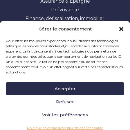
Assurance & Épargne
Prévoyance
Finance, defiscalisation, immobilier
Gérer le consentement
Vos besoins
Pour offrir les meilleures expériences, nous utilisons des technologies
Constituer et valoriser son patrimoine
telles que les cookies pour stocker et/ou accéder aux informations des
appareils. Le fait de consentir à ces technologies nous permettra de
Optimisation fiscale
traiter des données telles que le comportement de navigation ou les ID
Préparer sa retraite
uniques sur ce site. Le fait de ne pas consentir ou de retirer son
consentement peut avoir un effet négatif sur certaines caractéristiques
Ingénierie patrimoniale
et fonctions.
Mentions Légales
|
Politique de Cookie
|
Informations
Accepter
Légales
|
Réclamation
Site à caractère publicitaire, dernière mise à jour en
Refuser
novembre 2024
Voir les préférences
Création et référencement de site internet pour
CGP
Politique de cookies
Politique de confidentialité