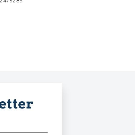
2.47.52.89
etter