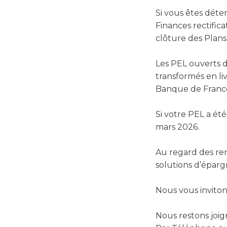
Si vous êtes déte
Finances rectific
clôture des Plan
Les PEL ouverts 
transformés en li
Banque de France
Si votre PEL a ét
mars 2026.
Au regard des rend
solutions d’épargn
Nous vous inviton
Nous restons joig