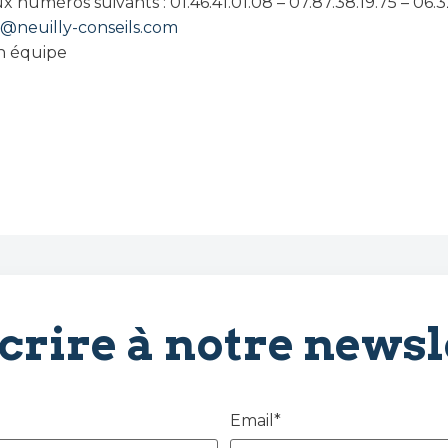
numéros suivants : 01.46.41.01.08 – 07.87.38.19.75 – 06.3
s@neuilly-conseils.com
on équipe
scrire à notre newsl
Email*