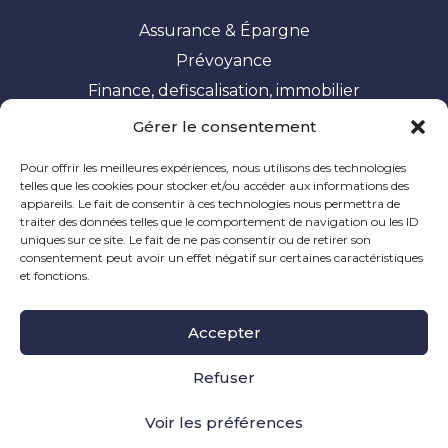
Assurance & Épargne
Prévoyance
Finance, defiscalisation, immobilier
Gérer le consentement
Vos besoins
Pour offrir les meilleures expériences, nous utilisons des technologies
Constituer et valoriser son patrimoine
telles que les cookies pour stocker et/ou accéder aux informations des
appareils. Le fait de consentir à ces technologies nous permettra de
Optimisation fiscale
traiter des données telles que le comportement de navigation ou les ID
Préparer sa retraite
uniques sur ce site. Le fait de ne pas consentir ou de retirer son
consentement peut avoir un effet négatif sur certaines caractéristiques
Ingénierie patrimoniale
et fonctions.
Mentions Légales
|
Politique de Cookie
|
Informations
Accepter
Légales
|
Réclamation
Site à caractère publicitaire, dernière mise à jour en
Refuser
novembre 2024
Voir les préférences
Création et référencement de site internet pour