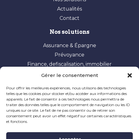
Actualités
Contact
Nos solutions
Assurance & Épargne
Prévoyance
Finance, defiscalisation, immobilier
Gérer le consentement
Vos besoins
Pour offrir les meilleures expériences, nous utilisons des technologies
Constituer et valoriser son patrimoine
telles que les cookies pour stocker et/ou accéder aux informations des
appareils. Le fait de consentir à ces technologies nous permettra de
Optimisation fiscale
traiter des données telles que le comportement de navigation ou les ID
Préparer sa retraite
uniques sur ce site. Le fait de ne pas consentir ou de retirer son
consentement peut avoir un effet négatif sur certaines caractéristiques
Ingénierie patrimoniale
et fonctions.
Mentions Légales
|
Politique de Cookie
|
Informations