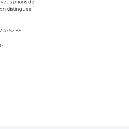
vous prions de
ion distinguée.
2.47.52.89
e-