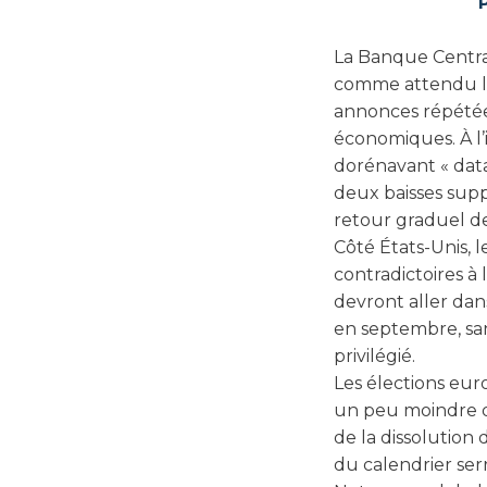
La Banque Centra
comme attendu le
annonces répétées
économiques. À l’
dorénavant « dat
deux baisses supp
retour graduel de l
Côté États-Unis, l
contradictoires à 
devront aller dan
en septembre, san
privilégié.
Les élections eur
un peu moindre qu
de la dissolution
du calendrier ser