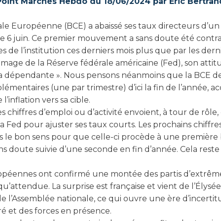
Point Marchés Hebdo du 18/06/2024 par Eric Bertran
le Européenne (BCE) a abaissé ses taux directeurs d’un
 6 juin. Ce premier mouvement a sans doute été contrai
 de l’institution ces derniers mois plus que par les dern
image de la Réserve fédérale américaine (Fed), son attit
a dépendante ». Nous pensons néanmoins que la BCE de
lémentaires (une par trimestre) d’ici la fin de l’année,
’inflation vers sa cible.
es chiffres d’emploi ou d’activité envoient, à tour de rôle,
la Fed pour ajuster ses taux courts. Les prochains chiffres
s le bon sens pour que celle-ci procède à une première 
s doute suivie d’une seconde en fin d’année. Cela reste
opéennes ont confirmé une montée des partis d’extrême 
’attendue. La surprise est française et vient de l’Élysé
 de l’Assemblée nationale, ce qui ouvre une ère d’incert
ré et des forces en présence.