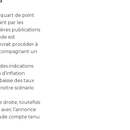
d
 quart de point
nt par les
ières publications
ude est
vrait procéder à
 accompagnant un
 des indications
 d’inflation
baisse des taux
 notre scénario
droite, toutefois
e avec l’annonce
itude compte tenu