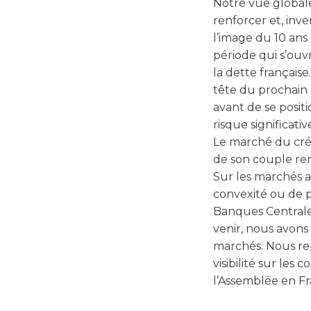
Notre vue globale
renforcer et, inv
l’image du 10 ans
période qui s’ouv
la dette français
tête du prochain 
avant de se posit
risque significativ
Le marché du créd
de son couple re
Sur les marchés a
convexité ou de pr
Banques Centrale
venir, nous avon
marchés. Nous re
visibilité sur le
l’Assemblée en Fr