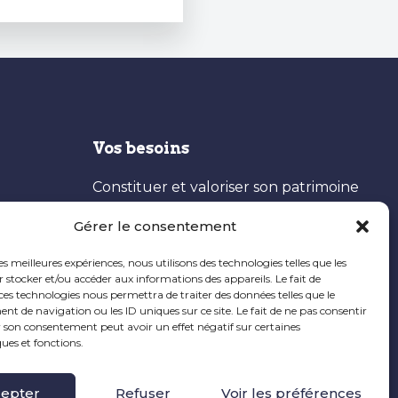
Vos besoins
Constituer et valoriser son patrimoine
Optimisation fiscale
Gérer le consentement
Préparer sa retraite
les meilleures expériences, nous utilisons des technologies telles que les
Ingénierie patrimoniale
 stocker et/ou accéder aux informations des appareils. Le fait de
ces technologies nous permettra de traiter des données telles que le
 de navigation ou les ID uniques sur ce site. Le fait de ne pas consentir
r son consentement peut avoir un effet négatif sur certaines
ques et fonctions.
epter
Refuser
Voir les préférences