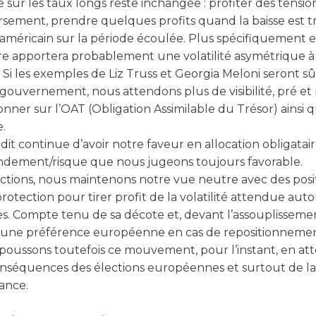
 sur les taux longs reste inchangée : profiter des tensio
ersement, prendre quelques profits quand la baisse est tr
 américain sur la période écoulée. Plus spécifiquement e
re apportera probablement une volatilité asymétrique à
e. Si les exemples de Liz Truss et Georgia Meloni seront 
gouvernement, nous attendons plus de visibilité, pré et 
ionner sur l’OAT (Obligation Assimilable du Trésor) ainsi
e.
it continue d’avoir notre faveur en allocation obligata
ndement/risque que nous jugeons toujours favorable.
ctions, nous maintenons notre vue neutre avec des posi
otection pour tirer profit de la volatilité attendue auto
s. Compte tenu de sa décote et, devant l’assouplisseme
s une préférence européenne en cas de repositionnemen
poussons toutefois ce mouvement, pour l’instant, en at
s conséquences des élections européennes et surtout de la
ance.