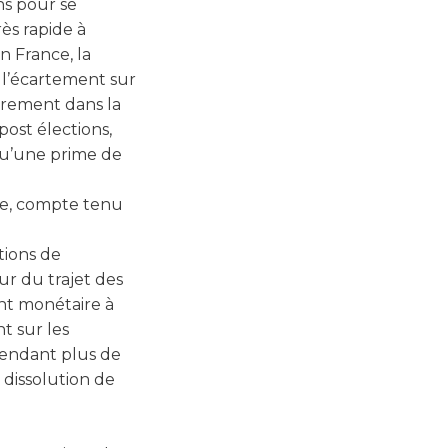
ns pour se
ès rapide à
n France, la
 l’écartement sur
sûrement dans la
post élections,
 qu’une prime de
ire, compte tenu
tions de
ur du trajet des
nt monétaire à
t sur les
tendant plus de
 dissolution de