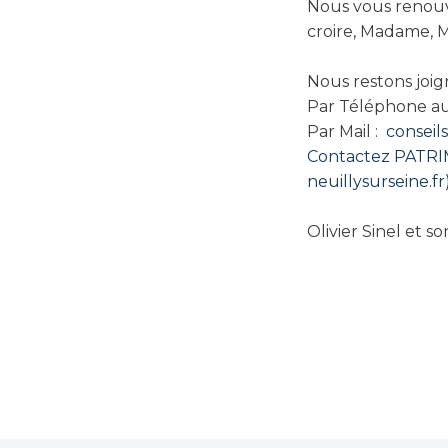
Nous vous renouv
croire, Madame, M
Nous restons joig
Par Téléphone aux 
Par Mail :
conseil
Contactez PATRI
neuillysurseine.fr
Olivier Sinel et s