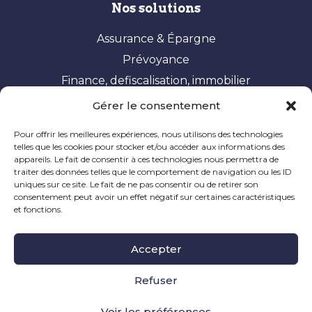
Nos solutions
Assurance & Épargne
Prévoyance
Finance, defiscalisation, immobilier
Gérer le consentement
Vos besoins
Pour offrir les meilleures expériences, nous utilisons des technologies
Constituer et valoriser son patrimoine
telles que les cookies pour stocker et/ou accéder aux informations des
appareils. Le fait de consentir à ces technologies nous permettra de
Optimisation fiscale
traiter des données telles que le comportement de navigation ou les ID
Préparer sa retraite
uniques sur ce site. Le fait de ne pas consentir ou de retirer son
consentement peut avoir un effet négatif sur certaines caractéristiques
Ingénierie patrimoniale
et fonctions.
Mentions Légales
|
Politique de Cookie
|
Informations
Accepter
Légales
|
Réclamation
Site à caractère publicitaire, dernière mise à jour en
Refuser
novembre 2024
Voir les préférences