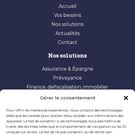
Accueil
Vos besoins
Nos solutions
Actualités
Contact
Nos solutions
Assurance & Épargne
Prévoyance
Finance, defiscalisation, immobilier
Gérer le consentement
Vos besoins
Pour offrir les meilleures expériences, nous utilisons des technologies
Constituer et valoriser son patrimoine
telles que les cookies pour stocker et/ou accéder aux informations des
appareils. Le fait de consentir à ces technologies nous permettra de
Optimisation fiscale
traiter des données telles que le comportement de navigation ou les ID
Préparer sa retraite
uniques sur ce site. Le fait de ne pas consentir ou de retirer son