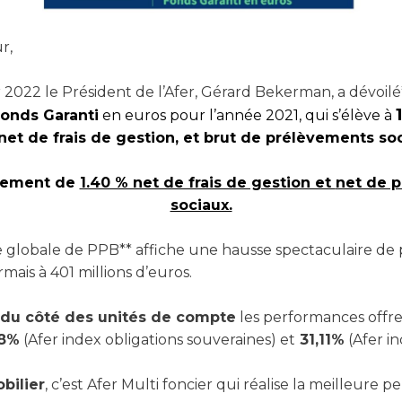
r,
er 2022 le Président de l’Afer, Gérard Bekerman, a dévoil
onds Garanti
en euros pour l’année 2021, qui s’élève à
net de frais de gestion, et brut de prélèvements soc
dement de
1.40 % net de frais de gestion et
net de 
sociaux.
e globale de PPB** affiche une hausse spectaculaire de 
rmais à 401 millions d’euros.
du côté des unités de compte
les performances offre
,8%
(Afer index obligations souveraines) et
31,11%
(Afer i
bilier
, c’est Afer Multi foncier qui réalise la meilleure