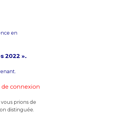
ence en
s 2022 ».
venant.
n de connexion
vous prions de
ion distinguée.