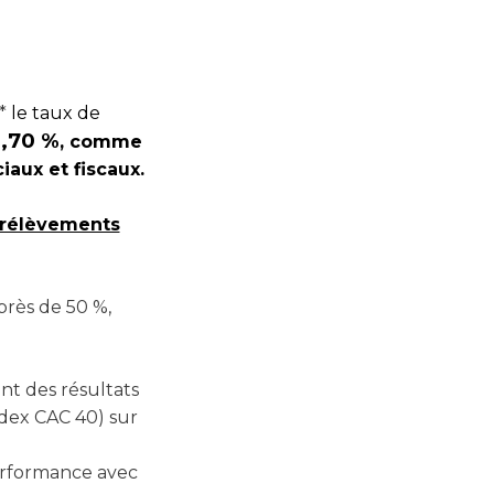
é*
le taux de
1,70 %
, comme
iaux et fiscaux.
prélèvements
près de 50 %,
nt des résultats
ndex CAC 40) sur
 performance avec