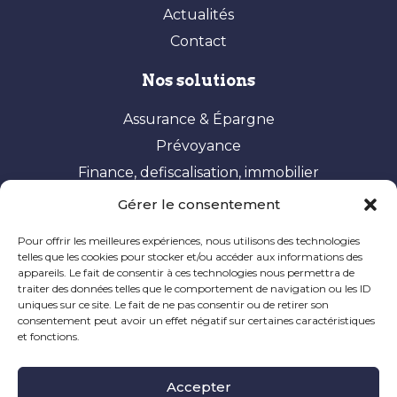
Actualités
Contact
Nos solutions
Assurance & Épargne
Prévoyance
Finance, defiscalisation, immobilier
Gérer le consentement
Vos besoins
Pour offrir les meilleures expériences, nous utilisons des technologies
Constituer et valoriser son patrimoine
telles que les cookies pour stocker et/ou accéder aux informations des
appareils. Le fait de consentir à ces technologies nous permettra de
Optimisation fiscale
traiter des données telles que le comportement de navigation ou les ID
Préparer sa retraite
uniques sur ce site. Le fait de ne pas consentir ou de retirer son
consentement peut avoir un effet négatif sur certaines caractéristiques
Ingénierie patrimoniale
et fonctions.
Mentions Légales
|
Politique de Cookie
|
Informations
Accepter
Légales
|
Réclamation