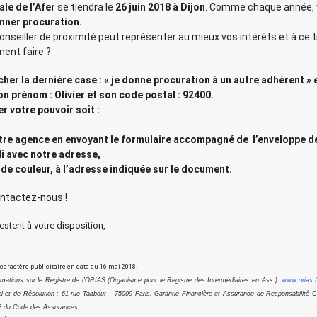
le de l’Afer
se tiendra le
26 juin 2018 à Dijon
. Comme chaque année,
nner procuration.
 conseiller de proximité peut représenter au mieux vos intérêts et à ce t
ent faire ?
ocher la dernière case : « je donne procuration à un autre adhérent »
n prénom : Olivier et son code postal : 92400.
 votre pouvoir soit :
otre agence en envoyant le formulaire accompagné de l’enveloppe d
li avec notre adresse,
 de couleur, à l’adresse indiquée sur le document.
ontactez-nous !
restent à votre disposition,
aractère publicitaire en date du 16 mai 2018.
ations sur le Registre de l'ORIAS (Organisme pour le Registre des Intermédiaires en Ass.) :
www.orias.f
el et de Résolution : 61 rue Taitbout – 75009 Paris. Garantie Financière et Assurance de Responsabilité C
0-2 du Code des Assurances.