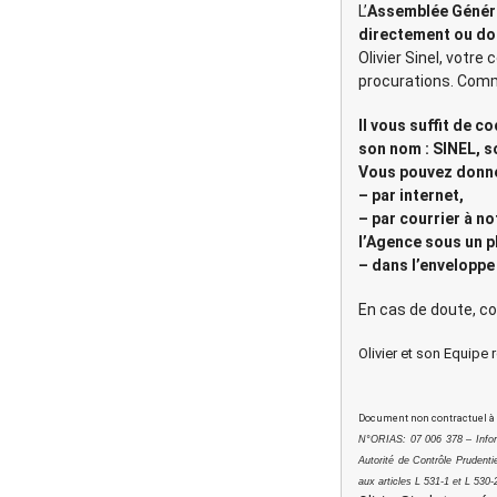
L’
Assemblée Généra
directement ou do
Olivier Sinel, votre
procurations. Comm
Il vous suffit de c
son nom : SINEL, so
Vous pouvez donner
– par internet,
– par courrier à n
l’Agence sous un p
– dans l’enveloppe
En cas de doute, c
Olivier et son Equipe 
Document non contractuel à c
N°ORIAS: 07 006 378 – Inform
Autorité de Contrôle Prudenti
aux articles L 531-1 et L 53