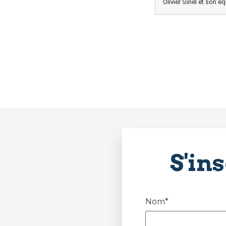
Olivier Sinel et son é
S'in
Nom*