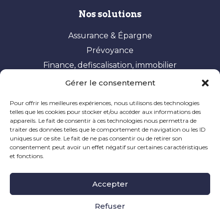
Nos solutions
Assurance & Épargne
Prévoyance
Finance, defiscalisation, immobilier
Gérer le consentement
Vos besoins
Pour offrir les meilleures expériences, nous utilisons des technologies
Constituer et valoriser son patrimoine
telles que les cookies pour stocker et/ou accéder aux informations des
appareils. Le fait de consentir à ces technologies nous permettra de
Optimisation fiscale
traiter des données telles que le comportement de navigation ou les ID
Préparer sa retraite
uniques sur ce site. Le fait de ne pas consentir ou de retirer son
consentement peut avoir un effet négatif sur certaines caractéristiques
Ingénierie patrimoniale
et fonctions.
Mentions Légales
|
Politique de Cookie
|
Informations
Accepter
Légales
|
Réclamation
Site à caractère publicitaire, dernière mise à jour en
Refuser
novembre 2024