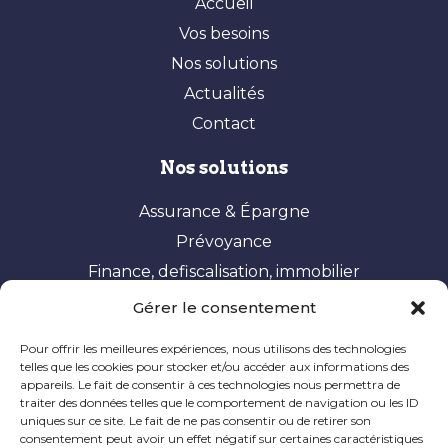
Accueil
Vos besoins
Nos solutions
Actualités
Contact
Nos solutions
Assurance & Épargne
Prévoyance
Finance, defiscalisation, immobilier
Gérer le consentement
Vos besoins
Pour offrir les meilleures expériences, nous utilisons des technologies
Constituer et valoriser son patrimoine
telles que les cookies pour stocker et/ou accéder aux informations des
appareils. Le fait de consentir à ces technologies nous permettra de
Optimisation fiscale
traiter des données telles que le comportement de navigation ou les ID
Préparer sa retraite
uniques sur ce site. Le fait de ne pas consentir ou de retirer son
consentement peut avoir un effet négatif sur certaines caractéristiques