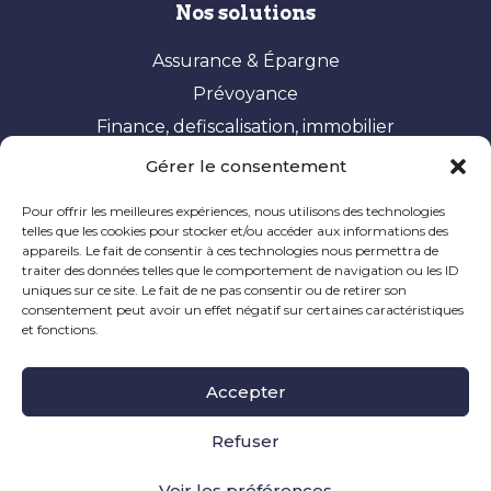
Nos solutions
Assurance & Épargne
Prévoyance
Finance, defiscalisation, immobilier
Gérer le consentement
Vos besoins
Pour offrir les meilleures expériences, nous utilisons des technologies
Constituer et valoriser son patrimoine
telles que les cookies pour stocker et/ou accéder aux informations des
appareils. Le fait de consentir à ces technologies nous permettra de
Optimisation fiscale
traiter des données telles que le comportement de navigation ou les ID
Préparer sa retraite
uniques sur ce site. Le fait de ne pas consentir ou de retirer son
consentement peut avoir un effet négatif sur certaines caractéristiques
Ingénierie patrimoniale
et fonctions.
Mentions Légales
|
Politique de Cookie
|
Informations
Accepter
Légales
|
Réclamation
Site à caractère publicitaire, dernière mise à jour en
Refuser
novembre 2024
Voir les préférences