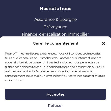
Nos solutions
Assurance & Épargne
Prévoyance
Finance, defiscalisation, immobilier
Gérer le consentement
Vos besoins
Pour offrir les meilleures expériences, nous utilisons des technologies
Constituer et valoriser son patrimoine
telles que les cookies pour stocker et/ou accéder aux informations des
appareils. Le fait de consentir à ces technologies nous permettra de
Optimisation fiscale
traiter des données telles que le comportement de navigation ou les ID
Préparer sa retraite
uniques sur ce site. Le fait de ne pas consentir ou de retirer son
consentement peut avoir un effet négatif sur certaines caractéristiques
Ingénierie patrimoniale
et fonctions.
Mentions Légales
|
Politique de Cookie
|
Informations
Accepter
Légales
|
Réclamation
Site à caractère publicitaire, dernière mise à jour en
Refuser
novembre 2024