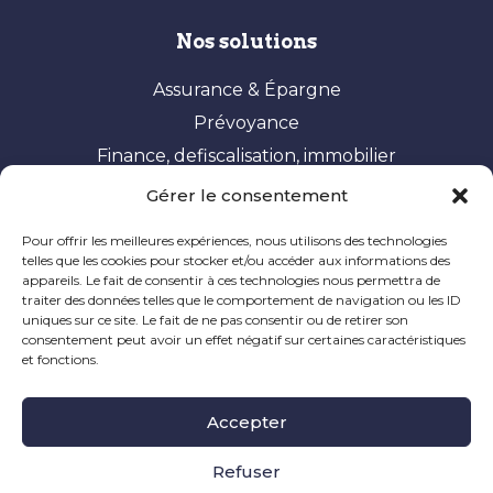
Nos solutions
Assurance & Épargne
Prévoyance
Finance, defiscalisation, immobilier
Gérer le consentement
Vos besoins
Pour offrir les meilleures expériences, nous utilisons des technologies
Constituer et valoriser son patrimoine
telles que les cookies pour stocker et/ou accéder aux informations des
appareils. Le fait de consentir à ces technologies nous permettra de
Optimisation fiscale
traiter des données telles que le comportement de navigation ou les ID
Préparer sa retraite
uniques sur ce site. Le fait de ne pas consentir ou de retirer son
consentement peut avoir un effet négatif sur certaines caractéristiques
Ingénierie patrimoniale
et fonctions.
Mentions Légales
|
Politique de Cookie
|
Informations
Accepter
Légales
|
Réclamation
Site à caractère publicitaire, dernière mise à jour en
Refuser
novembre 2024