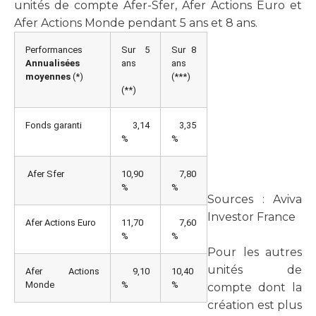
unités de compte Afer-Sfer, Afer Actions Euro et
Afer Actions Monde pendant 5 ans et 8 ans.
Performances
Sur 5
Sur 8
Annualisées
ans
ans
moyennes
(*)
(***)
(**)
Fonds garanti
3,14
3,35
%
%
Afer Sfer
10,90
7,80
%
%
Sources : Aviva
Investor France
Afer Actions Euro
11,70
7,60
%
%
Pour les autres
unités de
Afer Actions
9,10
10,40
Monde
%
%
compte dont la
création est plus