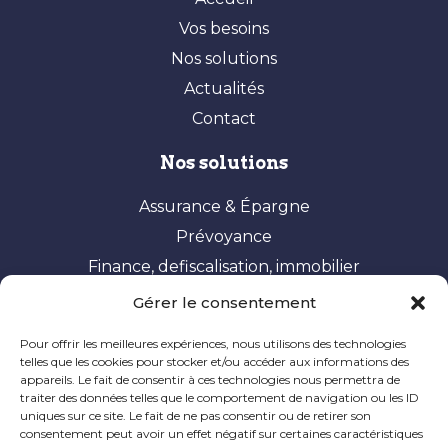
Vos besoins
Nos solutions
Actualités
Contact
Nos solutions
Assurance & Épargne
Prévoyance
Finance, defiscalisation, immobilier
Gérer le consentement
Vos besoins
Pour offrir les meilleures expériences, nous utilisons des technologies
Constituer et valoriser son patrimoine
telles que les cookies pour stocker et/ou accéder aux informations des
appareils. Le fait de consentir à ces technologies nous permettra de
Optimisation fiscale
traiter des données telles que le comportement de navigation ou les ID
Préparer sa retraite
uniques sur ce site. Le fait de ne pas consentir ou de retirer son
consentement peut avoir un effet négatif sur certaines caractéristiques
Ingénierie patrimoniale