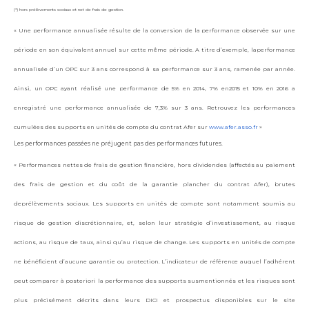
(*) hors prélèvements sociaux et net de frais de gestion.
« Une performance annualisée résulte de la conversion de la performance observée sur une
période en son équivalent annuel sur cette même période. A titre d’exemple, laperformance
annualisée d’un OPC sur 3 ans correspond à sa performance sur 3 ans, ramenée par année.
Ainsi, un OPC ayant réalisé une performance de 5% en 2014, 7% en2015 et 10% en 2016 a
enregistré une performance annualisée de 7,3% sur 3 ans. Retrouvez les performances
cumulées des supports en unités de compte du contrat Afer sur
www.afer.asso.fr
»
Les performances passées ne préjugent pas des performances futures.
« Performances nettes de frais de gestion financière, hors dividendes (affectés au paiement
des frais de gestion et du coût de la garantie plancher du contrat Afer), brutes
deprélèvements sociaux. Les supports en unités de compte sont notamment soumis au
risque de gestion discrétionnaire, et, selon leur stratégie d’investissement, au risque
actions, au risque de taux, ainsi qu’au risque de change. Les supports en unités de compte
ne bénéficient d’aucune garantie ou protection. L’indicateur de référence auquel l’adhérent
peut comparer à posteriori la performance des supports susmentionnés et les risques sont
plus précisément décrits dans leurs DICI et prospectus disponibles sur le site