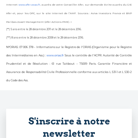
Internet
www.afer.asso.fr
, auprès de votre Conseiller Afer, sur demande écrite auprès du GIE
Afer et, pour les OPC, sur le site Internet de l’AMF. Sources : Aviva Investors France et BNP
Paribas Asset Management (Afer Actions PME). »
(**) 5 ans entre le 28 décembre 2011 et le 28 décembre 2016.
(***) 8 ans entre le 28 décembre 2008 et le 28 décembre 2016.
N°ORIAS: 07 006 378 – Informations sur le Registre de l'ORIAS (Organisme pour le Registre
des Intermédiaires en Ass.) :
www.orias.fr
Sous le contrôle de l'ACPR: Autorité de Contrôle
Prudentiel et de Résolution : 61 rue Taitbout – 75009 Paris. Garantie Financière et
Assurance de Responsabilité Civile Professionnelle conforme aux articles L 531-1 et L 530-2
du Code des Ass.
S'inscrire à notre
newsletter