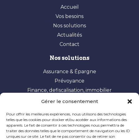
Accueil
Vos besoins
Nos solutions
Actualités
Contact
Nos solutions
Assurance & Épargne
Prévoyance
Finance, defiscalisation, immobilier
Gérer le consentement
Vos besoins
Pour offrir les meilleures expériences, nous utilisons des technologies
Constituer et valoriser son patrimoine
telles que les cookies pour stocker et/ou accéder aux informations des
appareils. Le fait de consentir à ces technologies nous permettra de
Optimisation fiscale
traiter des données telles que le comportement de navigation ou les ID
Préparer sa retraite
uniques sur ce site. Le fait de ne pas consentir ou de retirer son