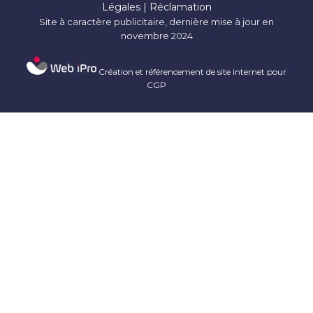
Légales
|
Réclamation
Site à caractère publicitaire, dernière mise à jour en
novembre 2024
Création et référencement de site internet pour
CGP