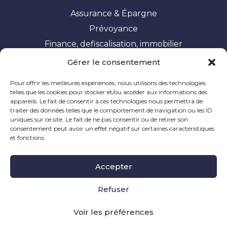
Assurance & Épargne
Prévoyance
Finance, defiscalisation, immobilier
Gérer le consentement
Vos besoins
Pour offrir les meilleures expériences, nous utilisons des technologies
Constituer et valoriser son patrimoine
telles que les cookies pour stocker et/ou accéder aux informations des
appareils. Le fait de consentir à ces technologies nous permettra de
Optimisation fiscale
traiter des données telles que le comportement de navigation ou les ID
Préparer sa retraite
uniques sur ce site. Le fait de ne pas consentir ou de retirer son
consentement peut avoir un effet négatif sur certaines caractéristiques
Ingénierie patrimoniale
et fonctions.
Mentions Légales
|
Politique de Cookie
|
Informations
Accepter
Légales
|
Réclamation
Site à caractère publicitaire, dernière mise à jour en
Refuser
novembre 2024
Voir les préférences
Création et référencement de site internet pour