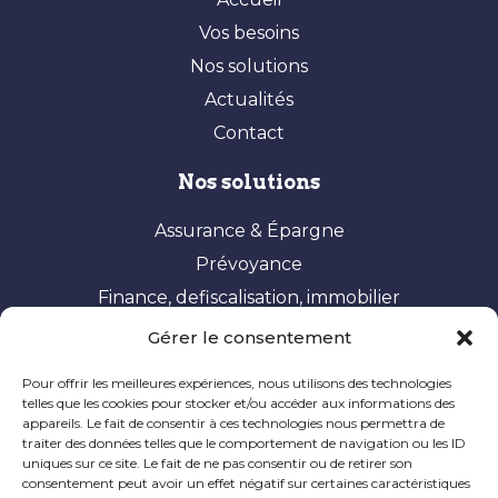
Vos besoins
Nos solutions
Actualités
Contact
Nos solutions
Assurance & Épargne
Prévoyance
Finance, defiscalisation, immobilier
Gérer le consentement
Vos besoins
Pour offrir les meilleures expériences, nous utilisons des technologies
Constituer et valoriser son patrimoine
telles que les cookies pour stocker et/ou accéder aux informations des
appareils. Le fait de consentir à ces technologies nous permettra de
Optimisation fiscale
traiter des données telles que le comportement de navigation ou les ID
Préparer sa retraite
uniques sur ce site. Le fait de ne pas consentir ou de retirer son
consentement peut avoir un effet négatif sur certaines caractéristiques
Ingénierie patrimoniale